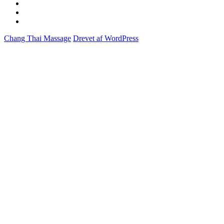
Om
klinikken
Velkommen
Ydelser
og
Chang Thai Massage
Drevet af WordPress
priser